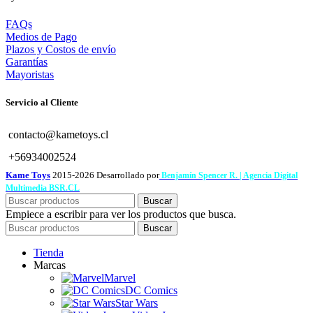
FAQs
Medios de Pago
Plazos y Costos de envío
Garantías
Mayoristas
Servicio al Cliente
contacto@kametoys.cl
+56934002524
Kame Toys
2015-2026 Desarrollado por
Benjamín Spencer R. | Agencia Digital
Multimedia BSR.CL
Buscar
Empiece a escribir para ver los productos que busca.
Buscar
Tienda
Marcas
Marvel
DC Comics
Star Wars