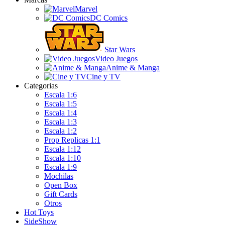
Marvel
DC Comics
Star Wars
Video Juegos
Anime & Manga
Cine y TV
Categorias
Escala 1:6
Escala 1:5
Escala 1:4
Escala 1:3
Escala 1:2
Prop Replicas 1:1
Escala 1:12
Escala 1:10
Escala 1:9
Mochilas
Open Box
Gift Cards
Otros
Hot Toys
SideShow