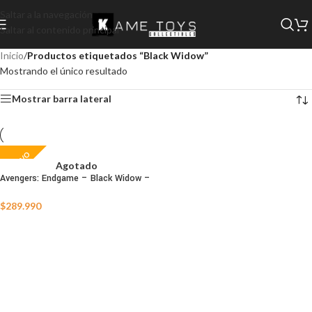
Saltar a la navegación
Saltar al contenido principal
Inicio
/
Productos etiquetados “Black Widow”
Mostrando el único resultado
Mostrar barra lateral
NUEVO
Agotado
Avengers: Endgame – Black Widow –
AGOTADO
$
289.990