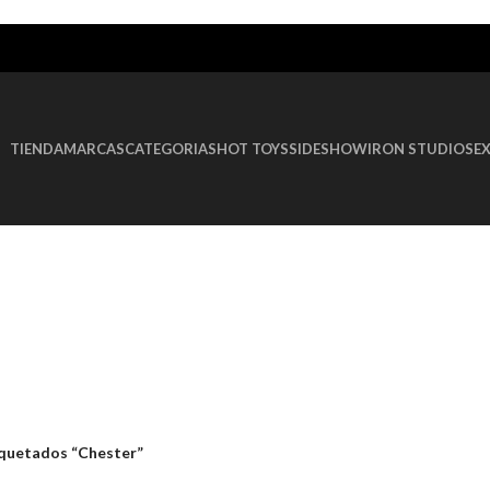
TIENDA
MARCAS
CATEGORIAS
HOT TOYS
SIDESHOW
IRON STUDIOS
E
quetados “Chester”