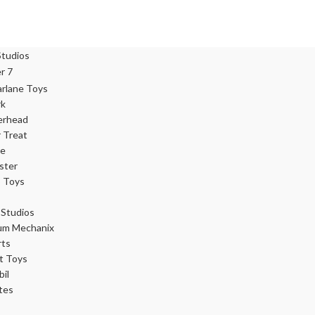
rk
erhead
r Treat
ce
ster
 Toys
Studios
um Mechanix
rts
t Toys
il
tes