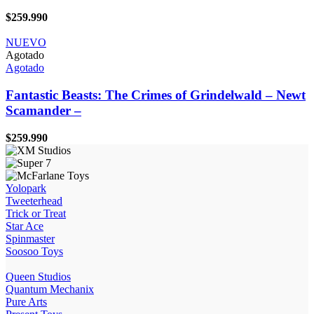
$
259.990
NUEVO
Agotado
Agotado
Fantastic Beasts: The Crimes of Grindelwald – Newt
Scamander –
$
259.990
Yolopark
Tweeterhead
Trick or Treat
Star Ace
Spinmaster
Soosoo Toys
Queen Studios
Quantum Mechanix
Pure Arts