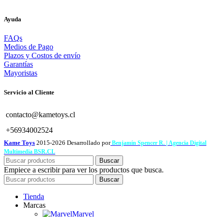
Ayuda
FAQs
Medios de Pago
Plazos y Costos de envío
Garantías
Mayoristas
Servicio al Cliente
contacto@kametoys.cl
+56934002524
Kame Toys
2015-2026 Desarrollado por
Benjamín Spencer R. | Agencia Digital
Multimedia BSR.CL
Buscar
Empiece a escribir para ver los productos que busca.
Buscar
Tienda
Marcas
Marvel