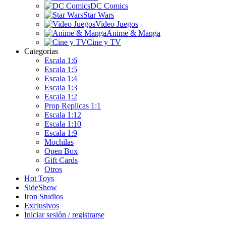
DC Comics
Star Wars
Video Juegos
Anime & Manga
Cine y TV
Categorias
Escala 1:6
Escala 1:5
Escala 1:4
Escala 1:3
Escala 1:2
Prop Replicas 1:1
Escala 1:12
Escala 1:10
Escala 1:9
Mochilas
Open Box
Gift Cards
Otros
Hot Toys
SideShow
Iron Studios
Exclusivos
Iniciar sesión / registrarse