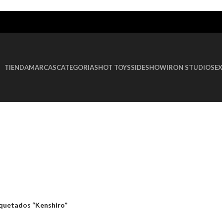
TIENDA
MARCAS
CATEGORIAS
HOT TOYS
SIDESHOW
IRON STUDIOS
E
quetados “Kenshiro”