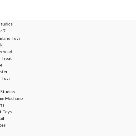
rk
erhead
r Treat
ce
ster
 Toys
Studios
um Mechanix
rts
t Toys
il
tes