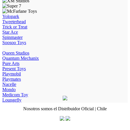
precio
precio
original
actual
era:
es:
$79.990.
$69.990.
Yolopark
Tweeterhead
Trick or Treat
Star Ace
Spinmaster
Soosoo Toys
Queen Studios
Quantum Mechanix
Pure Arts
Present Toys
Playmobil
Playmates
Nacelle
Mondo
Medicom Toy
Loungefly
Nosotros somos el Distribuidor Oficial | Chile