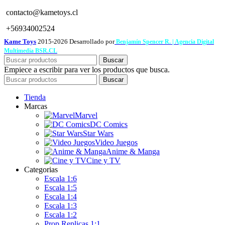
contacto@kametoys.cl
+56934002524
Kame Toys
2015-2026 Desarrollado por
Benjamín Spencer R. | Agencia Digital
Multimedia BSR.CL
Buscar
Empiece a escribir para ver los productos que busca.
Buscar
Tienda
Marcas
Marvel
DC Comics
Star Wars
Video Juegos
Anime & Manga
Cine y TV
Categorias
Escala 1:6
Escala 1:5
Escala 1:4
Escala 1:3
Escala 1:2
Prop Replicas 1:1