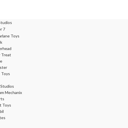
rk
erhead
r Treat
ce
ster
 Toys
Studios
um Mechanix
rts
t Toys
il
tes