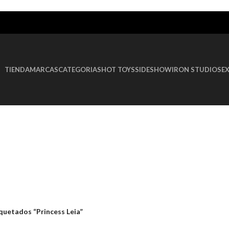
TIENDA
MARCAS
CATEGORIAS
HOT TOYS
SIDESHOW
IRON STUDIOS
E
quetados “Princess Leia”