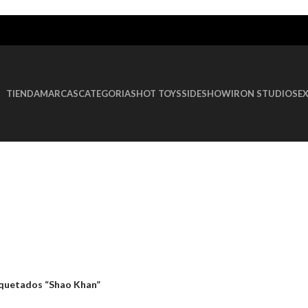
TIENDA
MARCAS
CATEGORIAS
HOT TOYS
SIDESHOW
IRON STUDIOS
E
quetados “Shao Khan”