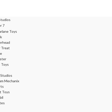
rk
erhead
r Treat
ce
ster
 Toys
Studios
um Mechanix
rts
t Toys
il
tes