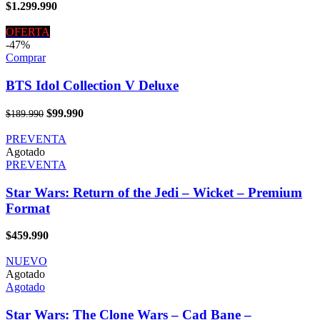
$
1.299.990
OFERTA
-47%
Comprar
BTS Idol Collection V Deluxe
El
El
$
99.990
$
189.990
precio
precio
original
actual
PREVENTA
era:
es:
Agotado
$189.990.
$99.990.
PREVENTA
Star Wars: Return of the Jedi – Wicket – Premium
Format
$
459.990
NUEVO
Agotado
Agotado
Star Wars: The Clone Wars – Cad Bane –