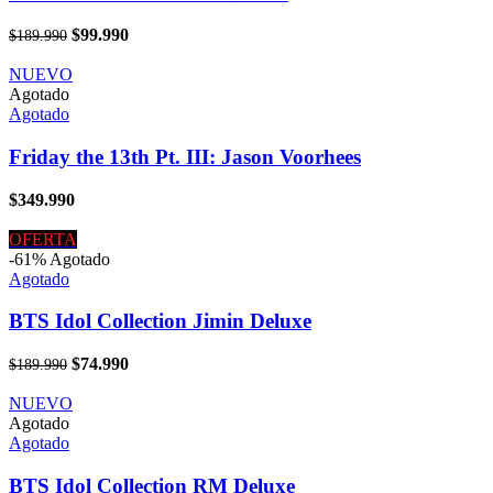
El
El
$
99.990
$
189.990
precio
precio
original
actual
NUEVO
era:
es:
Agotado
$189.990.
$99.990.
Agotado
Friday the 13th Pt. III: Jason Voorhees
$
349.990
OFERTA
-61%
Agotado
Agotado
BTS Idol Collection Jimin Deluxe
El
El
$
74.990
$
189.990
precio
precio
original
actual
NUEVO
era:
es:
Agotado
$189.990.
$74.990.
Agotado
BTS Idol Collection RM Deluxe