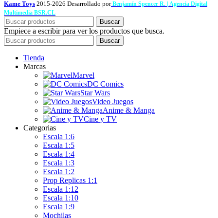
Kame Toys
2015-2026 Desarrollado por
Benjamín Spencer R. | Agencia Digital
Multimedia BSR.CL
Buscar
Empiece a escribir para ver los productos que busca.
Buscar
Tienda
Marcas
Marvel
DC Comics
Star Wars
Video Juegos
Anime & Manga
Cine y TV
Categorias
Escala 1:6
Escala 1:5
Escala 1:4
Escala 1:3
Escala 1:2
Prop Replicas 1:1
Escala 1:12
Escala 1:10
Escala 1:9
Mochilas