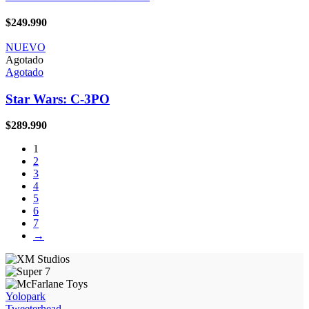
$
249.990
NUEVO
Agotado
Agotado
Star Wars: C-3PO
$
289.990
1
2
3
4
5
6
7
→
Yolopark
Tweeterhead