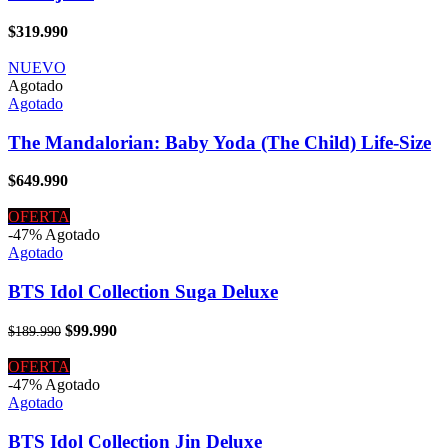
$
319.990
NUEVO
Agotado
Agotado
The Mandalorian: Baby Yoda (The Child) Life-Size
$
649.990
OFERTA
-47%
Agotado
Agotado
BTS Idol Collection Suga Deluxe
El
El
$
99.990
$
189.990
precio
precio
original
actual
OFERTA
era:
es:
-47%
Agotado
$189.990.
$99.990.
Agotado
BTS Idol Collection Jin Deluxe