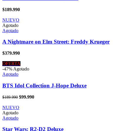
$
189.990
NUEVO
Agotado
Agotado
A Nightmare on Elm Street: Freddy Krueger
$
379.990
OFERTA
-47%
Agotado
Agotado
BTS Idol Collection J-Hope Deluxe
El
El
$
99.990
$
189.990
precio
precio
original
actual
NUEVO
era:
es:
Agotado
$189.990.
$99.990.
Agotado
Star Wars: R2-D2 Deluxe