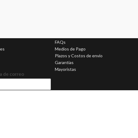
AYUDA
FAQs
nes
Medios de Pago
Plazos y Costos de envío
Garantías
Mayoristas
a de correo