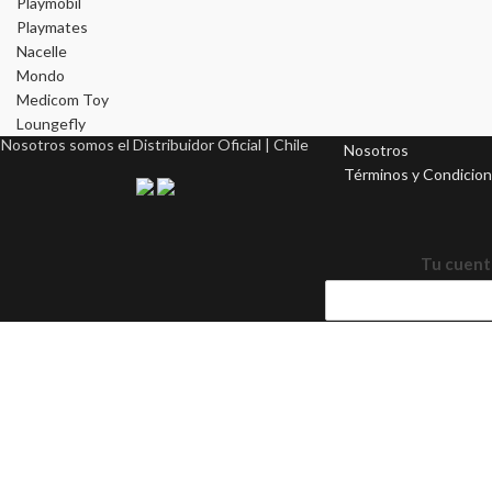
Playmobil
Playmates
Nacelle
Mondo
Medicom Toy
INFORMACIÓN
Loungefly
Nosotros somos el Distribuidor Oficial | Chile
Nosotros
Términos y Condicio
Tu cuent