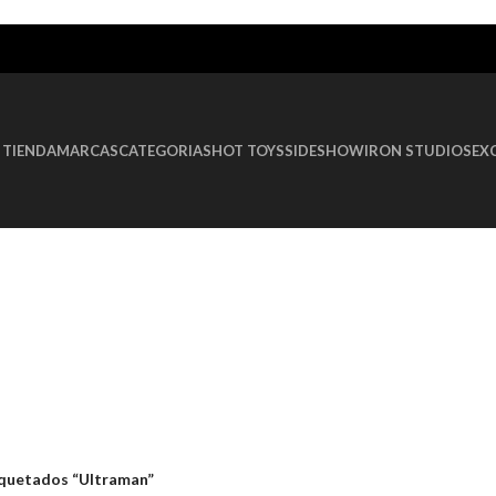
TIENDA
MARCAS
CATEGORIAS
HOT TOYS
SIDESHOW
IRON STUDIOS
EX
quetados “Ultraman”