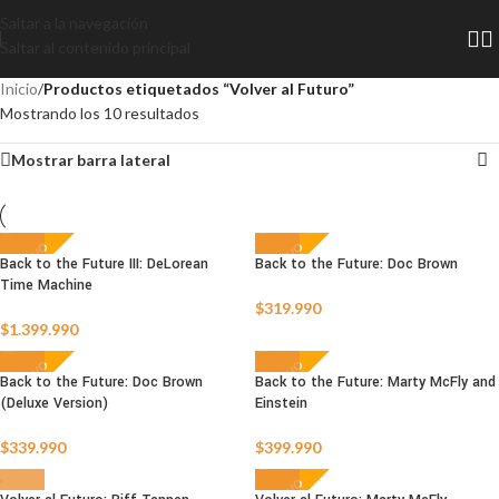
Saltar a la navegación
Saltar al contenido principal
Inicio
/
Productos etiquetados “Volver al Futuro”
Mostrando los 10 resultados
Mostrar barra lateral
NUEVO
NUEVO
Back to the Future III: DeLorean
Back to the Future: Doc Brown
Time Machine
AGOTADO
AGOTADO
$
319.990
$
1.399.990
NUEVO
NUEVO
Back to the Future: Doc Brown
Back to the Future: Marty McFly and
(Deluxe Version)
Einstein
AGOTADO
AGOTADO
$
339.990
$
399.990
NUEVO