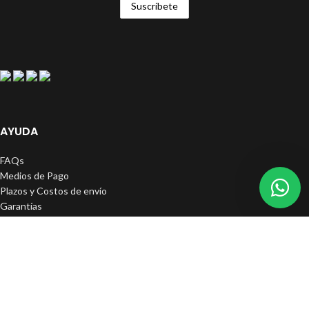
AYUDA
FAQs
Medios de Pago
Plazos y Costos de envío
Garantías
Mayoristas
SERVICIO AL CLIENTE
contacto@kametoys.cl
+56934002524