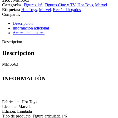
SKU:
MMS563
Categorías:
Figuras 1:6
,
Figuras Cine y TV
,
Hot Toys
,
Marvel
Etiquetas:
Hot Toys
,
Marvel
,
Recién Llegados
Compartir:
Descripción
Información adicional
Acerca de la marca
Descripción
Descripción
MMS563
INFORMACIÓN
Fabricante: Hot Toys.
Licencia: Marvel.
Edición: Limitada
Tipo de producto: Figura articulada 1/6