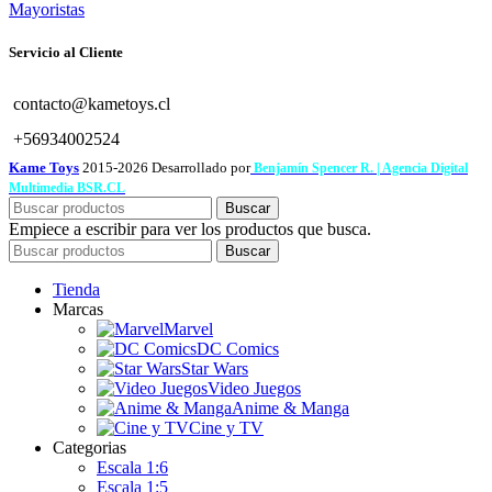
Mayoristas
Servicio al Cliente
contacto@kametoys.cl
+56934002524
Kame Toys
2015-2026 Desarrollado por
Benjamín Spencer R. | Agencia Digital
Multimedia BSR.CL
Buscar
Empiece a escribir para ver los productos que busca.
Buscar
Tienda
Marcas
Marvel
DC Comics
Star Wars
Video Juegos
Anime & Manga
Cine y TV
Categorias
Escala 1:6
Escala 1:5