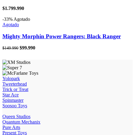
$
1.799.990
-33%
Agotado
Agotado
Mighty Morphin Power Rangers: Black Ranger
El
El
$
99.990
$
149.990
precio
precio
original
actual
era:
es:
$149.990.
$99.990.
Yolopark
Tweeterhead
Trick or Treat
Star Ace
Spinmaster
Soosoo Toys
Queen Studios
Quantum Mechanix
Pure Arts
Present Toys