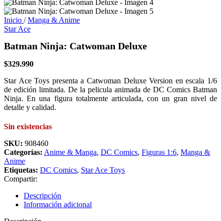
Inicio
/
Manga & Anime
Star Ace
Batman Ninja: Catwoman Deluxe
$
329.990
Star Ace Toys presenta a Catwoman Deluxe Version en escala 1/6
de edición limitada. De la pelicula animada de DC Comics Batman
Ninja. En una figura totalmente articulada, con un gran nivel de
detalle y calidad.
Sin existencias
SKU:
908460
Categorías:
Anime & Manga
,
DC Comics
,
Figuras 1:6
,
Manga &
Anime
Etiquetas:
DC Comics
,
Star Ace Toys
Compartir:
Descripción
Información adicional