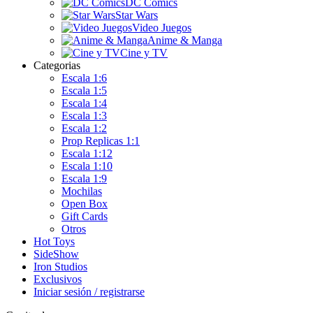
DC Comics
Star Wars
Video Juegos
Anime & Manga
Cine y TV
Categorias
Escala 1:6
Escala 1:5
Escala 1:4
Escala 1:3
Escala 1:2
Prop Replicas 1:1
Escala 1:12
Escala 1:10
Escala 1:9
Mochilas
Open Box
Gift Cards
Otros
Hot Toys
SideShow
Iron Studios
Exclusivos
Iniciar sesión / registrarse