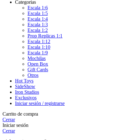
Categorias
Escala 1:6
Escala 1:5
Escala 1:4
Escala 1:3
Escala 1:2
Prop Replicas 1:1
Escala 1:12
Escala 1:10
Escala 1:9
Mochilas
Open Box
Gift Cards
Otros
Hot Toys
SideShow
Iron Studios
Exclusivos
Iniciar sesión / registrarse
Carrito de compra
Cerrar
Iniciar sesión
Cerrar