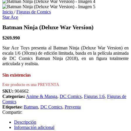
Inicio
/
Figuras de Comics
Star Ace
Batman Ninja (Deluxe War Version)
$
269.990
Star Ace Toys presenta al Batman Ninja (Deluxe War Version) en
escala 1/6 (30cms) de edición limitada, basda en la película animada
de DC Comics Batman Ninja (2018), en un figura totalmente
articulada y realista.
Sin existencias
Este producto es una PREVENTA
SKU:
904662
Categorías:
Anime & Manga
,
DC Comics
,
Figuras 1:6
,
Figuras de
Comics
Etiquetas:
Batman
,
DC Comics
,
Preventa
Compartir:
Descripción
Información adicional