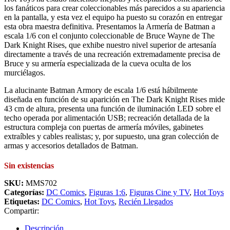
los fanáticos para crear coleccionables más parecidos a su apariencia
en la pantalla, y esta vez el equipo ha puesto su corazón en entregar
esta obra maestra definitiva. Presentamos la Armería de Batman a
escala 1/6 con el conjunto coleccionable de Bruce Wayne de The
Dark Knight Rises, que exhibe nuestro nivel superior de artesanía
directamente a través de una recreación extremadamente precisa de
Bruce y su armería especializada de la cueva oculta de los
murciélagos.
La alucinante Batman Armory de escala 1/6 está hábilmente
diseñada en función de su aparición en The Dark Knight Rises mide
43 cm de altura, presenta una función de iluminación LED sobre el
techo operada por alimentación USB; recreación detallada de la
estructura compleja con puertas de armería móviles, gabinetes
extraíbles y cables realistas; y, por supuesto, una gran colección de
armas y accesorios detallados de Batman.
Sin existencias
SKU:
MMS702
Categorías:
DC Comics
,
Figuras 1:6
,
Figuras Cine y TV
,
Hot Toys
Etiquetas:
DC Comics
,
Hot Toys
,
Recién Llegados
Compartir:
Descripción