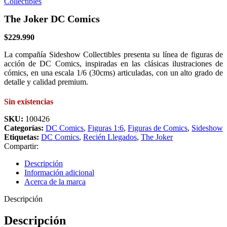
The Joker DC Comics
$
229.990
La compañía Sideshow Collectibles presenta su línea de figuras de
acción de DC Comics, inspiradas en las clásicas ilustraciones de
cómics, en una escala 1/6 (30cms) articuladas, con un alto grado de
detalle y calidad premium.
Sin existencias
SKU:
100426
Categorías:
DC Comics
,
Figuras 1:6
,
Figuras de Comics
,
Sideshow
Etiquetas:
DC Comics
,
Recién Llegados
,
The Joker
Compartir:
Descripción
Información adicional
Acerca de la marca
Descripción
Descripción