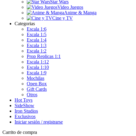
Star Wars
Video Juegos
Anime & Manga
Cine y TV
Categorias
Escala 1:6
Escala 1:5
Escala 1:4
Escala 1:3
Escala 1:2
Prop Replicas 1:1
Escala 1:12
Escala 1:10
Escala 1:9
Mochilas
Open Box
Gift Cards
Otros
Hot Toys
SideShow
Iron Studios
Exclusivos
Iniciar sesión / registrarse
Carrito de compra