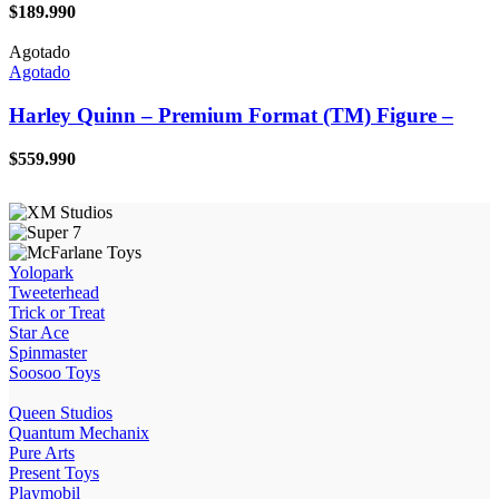
$
189.990
Agotado
Agotado
Harley Quinn – Premium Format (TM) Figure –
$
559.990
Yolopark
Tweeterhead
Trick or Treat
Star Ace
Spinmaster
Soosoo Toys
Queen Studios
Quantum Mechanix
Pure Arts
Present Toys
Playmobil