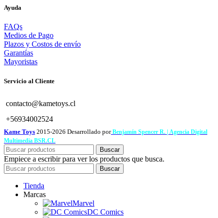
Ayuda
FAQs
Medios de Pago
Plazos y Costos de envío
Garantías
Mayoristas
Servicio al Cliente
contacto@kametoys.cl
+56934002524
Kame Toys
2015-2026 Desarrollado por
Benjamín Spencer R. | Agencia Digital
Multimedia BSR.CL
Buscar
Empiece a escribir para ver los productos que busca.
Buscar
Tienda
Marcas
Marvel
DC Comics