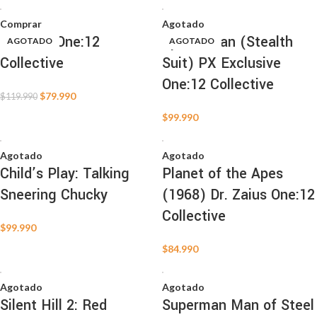
Comprar
Agotado
Morbius One:12
Spider-Man (Stealth
AGOTADO
AGOTADO
AGOTADO
AGOTADO
AGOTADO
AGOTADO
AGOTADO
AGOTADO
AGOTADO
AGOTADO
AGOTADO
Collective
Suit) PX Exclusive
One:12 Collective
$
79.990
$
119.990
$
99.990
Agotado
Agotado
Child’s Play: Talking
Planet of the Apes
Sneering Chucky
(1968) Dr. Zaius One:12
Collective
$
99.990
$
84.990
Agotado
Agotado
Silent Hill 2: Red
Superman Man of Steel