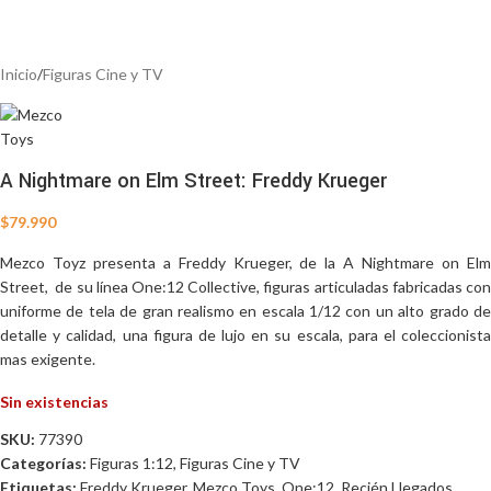
Inicio
/
Figuras Cine y TV
A Nightmare on Elm Street: Freddy Krueger
$
79.990
Mezco Toyz presenta a Freddy Krueger, de la A Nightmare on Elm
Street, de su línea One:12 Collective, figuras articuladas fabricadas con
uniforme de tela de gran realismo en escala 1/12 con un alto grado de
detalle y calidad, una figura de lujo en su escala, para el coleccionista
mas exigente.
Sin existencias
SKU:
77390
Categorías:
Figuras 1:12
,
Figuras Cine y TV
Etiquetas:
Freddy Krueger
,
Mezco Toys
,
One:12
,
Recién Llegados