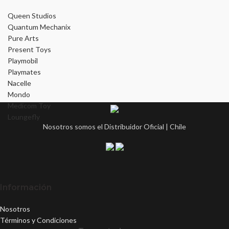
Queen Studios
Quantum Mechanix
Pure Arts
Present Toys
Playmobil
Playmates
Nacelle
Mondo
Medicom Toy
Loungefly
Nosotros somos el Distribuidor Oficial | Chile
Información
Nosotros
Términos y Condiciones