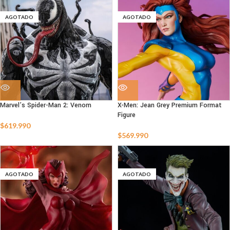
AGOTADO
AGOTADO
Marvel’s Spider-Man 2: Venom
X-Men: Jean Grey Premium Format
Figure
$
619.990
$
569.990
AGOTADO
AGOTADO