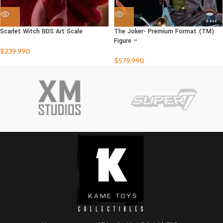
Scarlet Witch BDS Art Scale
The Joker- Premium Format (TM)
Figure –
$
239.990
$
579.990