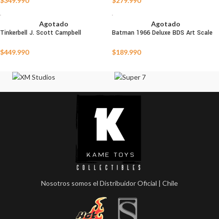
$
349.990
$
279.990
Agotado
Agotado
Tinkerbell J. Scott Campbell
Batman 1966 Deluxe BDS Art Scale
AGOTADO
AGOTADO
$
449.990
$
189.990
Nosotros somos el Distribuidor Oficial | Chile