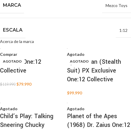
MARCA
Mezco Toys
ESCALA
1:12
Acerca de la marca
Comprar
Agotado
Morbius One:12
Spider-Man (Stealth
AGOTADO
AGOTADO
AGOTADO
AGOTADO
AGOTADO
AGOTADO
AGOTADO
AGOTADO
AGOTADO
AGOTADO
AGOTADO
Collective
Suit) PX Exclusive
One:12 Collective
$
79.990
$
119.990
$
99.990
Agotado
Agotado
Child’s Play: Talking
Planet of the Apes
Sneering Chucky
(1968) Dr. Zaius One:12