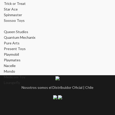
Trick or Treat
Star Ace
Spinmaster
Soosoo Toys
Queen Studios
Quantum Mechanix
Pure Arts
Present Toys
Playmobil
Playmates
Nacelle
Mondo
Medicom Toy
Loungefly
Nosotros somos el Distribuidor Oficial | Chile