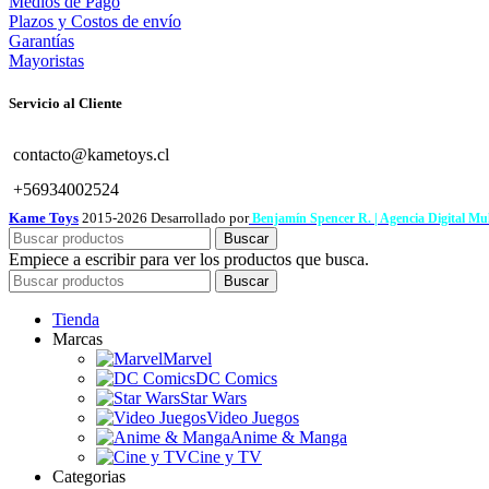
Medios de Pago
Plazos y Costos de envío
Garantías
Mayoristas
Servicio al Cliente
contacto@kametoys.cl
+56934002524
Kame Toys
2015-2026 Desarrollado por
Benjamín Spencer R. | Agencia Digital M
Buscar
Empiece a escribir para ver los productos que busca.
Buscar
Tienda
Marcas
Marvel
DC Comics
Star Wars
Video Juegos
Anime & Manga
Cine y TV
Categorias