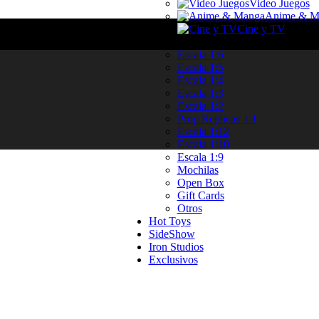
Video Juegos
Anime & M
Cine y TV
Categorias
Escala 1:6
Escala 1:5
Escala 1:4
Escala 1:3
Escala 1:2
Prop Replicas 1:1
Escala 1:12
Escala 1:10
Escala 1:9
Mochilas
Open Box
Gift Cards
Otros
Hot Toys
SideShow
Iron Studios
Exclusivos