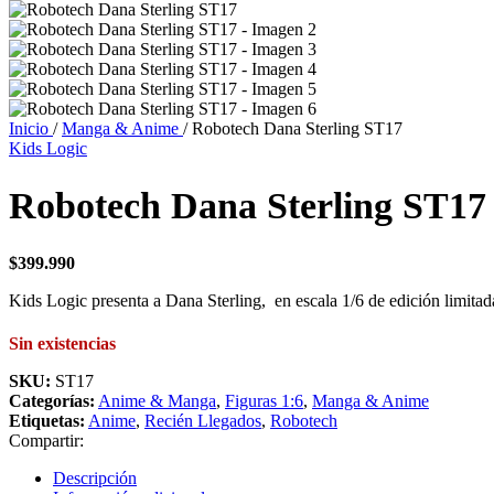
Inicio
/
Manga & Anime
/
Robotech Dana Sterling ST17
Kids Logic
Robotech Dana Sterling ST17
$
399.990
Kids Logic presenta a Dana Sterling, en escala 1/6 de edición limitad
Sin existencias
SKU:
ST17
Categorías:
Anime & Manga
,
Figuras 1:6
,
Manga & Anime
Etiquetas:
Anime
,
Recién Llegados
,
Robotech
Compartir:
Descripción