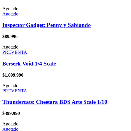
Agotado
Agotado
Inspector Gadget: Penny y Sabiondo
$
89.990
Agotado
PREVENTA
Berserk Void 1/4 Scale
$
1.899.990
Agotado
PREVENTA
Thundercats: Cheetara BDS Arts Scale 1/10
$
399.990
Agotado
Agotado