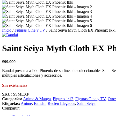
Inicio
/
Figuras Cine y TV
/
Saint Seiya Myth Cloth EX Phoenix Ikki
Saint Seiya Myth Cloth EX Ph
$
99.990
Bandai presenta a Ikki Phoenix de su línea de coleccionables Saint S
múltiples articulaciones y accesorios.
Sin existencias
SKU:
SSMEXP
Categorías:
Anime & Manga
,
Figuras 1:12
,
Figuras Cine y TV
,
Otro
Etiquetas:
Anime
,
Bandai
,
Recién Llegados
,
Saint Seiya
Compartir: