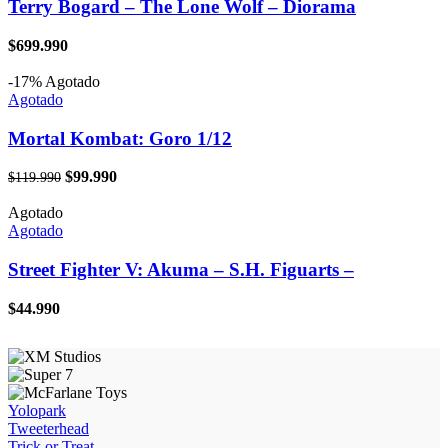
Terry Bogard – The Lone Wolf – Diorama
$
699.990
-17%
Agotado
Agotado
Mortal Kombat: Goro 1/12
El
El
$
99.990
$
119.990
precio
precio
original
actual
Agotado
era:
es:
Agotado
$119.990.
$99.990.
Street Fighter V: Akuma – S.H. Figuarts –
$
44.990
Yolopark
Tweeterhead
Trick or Treat