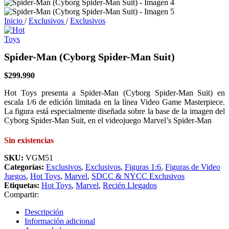
Inicio
/
Exclusivos
/
Exclusivos
Spider-Man (Cyborg Spider-Man Suit)
$
299.990
Hot Toys presenta a Spider-Man (Cyborg Spider-Man Suit) en
escala 1/6 de edición limitada en la línea Video Game Masterpiece.
La figura está especialmente diseñada sobre la base de la imagen del
Cyborg Spider-Man Suit, en el videojuego Marvel’s Spider-Man
Sin existencias
SKU:
VGM51
Categorías:
Exclusivos
,
Exclusivos
,
Figuras 1:6
,
Figuras de Video
Juegos
,
Hot Toys
,
Marvel
,
SDCC & NYCC Exclusivos
Etiquetas:
Hot Toys
,
Marvel
,
Recién Llegados
Compartir:
Descripción
Información adicional