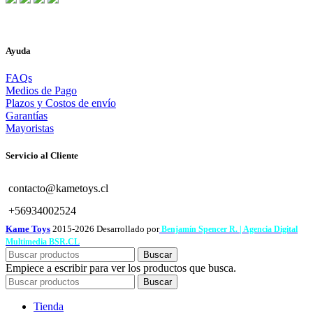
Ayuda
FAQs
Medios de Pago
Plazos y Costos de envío
Garantías
Mayoristas
Servicio al Cliente
contacto@kametoys.cl
+56934002524
Kame Toys
2015-2026 Desarrollado por
Benjamín Spencer R. | Agencia Digital
Multimedia BSR.CL
Buscar
Empiece a escribir para ver los productos que busca.
Buscar
Tienda