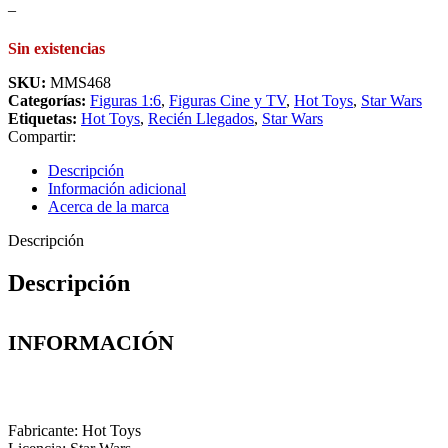
–
Sin existencias
SKU:
MMS468
Categorías:
Figuras 1:6
,
Figuras Cine y TV
,
Hot Toys
,
Star Wars
Etiquetas:
Hot Toys
,
Recién Llegados
,
Star Wars
Compartir:
Descripción
Información adicional
Acerca de la marca
Descripción
Descripción
INFORMACIÓN
Fabricante: Hot Toys