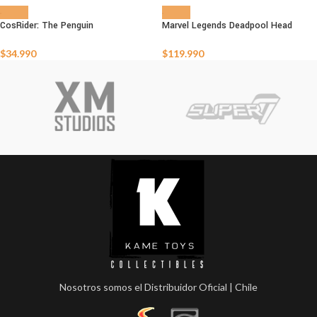
CosRider: The Penguin
Marvel Legends Deadpool Head
AGOTADO
AGOTADO
$
34.990
$
119.990
Nosotros somos el Distribuidor Oficial | Chile