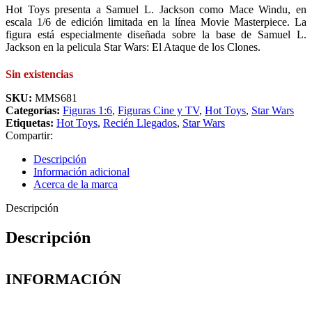
Hot Toys presenta a Samuel L. Jackson como Mace Windu, en
escala 1/6 de edición limitada en la línea Movie Masterpiece. La
figura está especialmente diseñada sobre la base de Samuel L.
Jackson en la pelicula Star Wars: El Ataque de los Clones.
Sin existencias
SKU:
MMS681
Categorías:
Figuras 1:6
,
Figuras Cine y TV
,
Hot Toys
,
Star Wars
Etiquetas:
Hot Toys
,
Recién Llegados
,
Star Wars
Compartir:
Descripción
Información adicional
Acerca de la marca
Descripción
Descripción
INFORMACIÓN