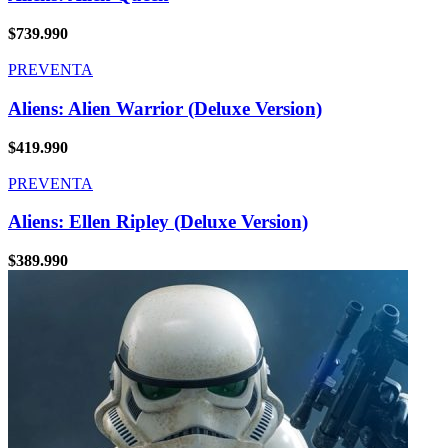
$
739.990
PREVENTA
Aliens: Alien Warrior (Deluxe Version)
$
419.990
PREVENTA
Aliens: Ellen Ripley (Deluxe Version)
$
389.990