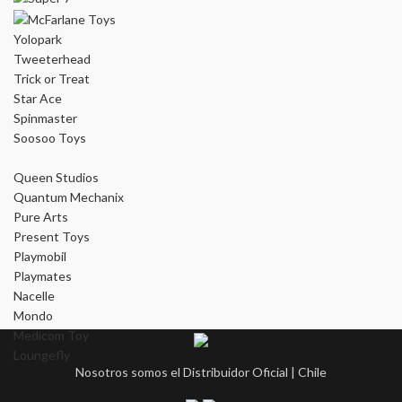
Yolopark
Tweeterhead
Trick or Treat
Star Ace
Spinmaster
Soosoo Toys
Queen Studios
Quantum Mechanix
Pure Arts
Present Toys
Playmobil
Playmates
Nacelle
Mondo
Medicom Toy
Loungefly
Nosotros somos el Distribuidor Oficial | Chile