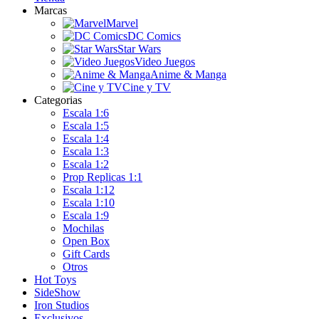
Marcas
Marvel
DC Comics
Star Wars
Video Juegos
Anime & Manga
Cine y TV
Categorias
Escala 1:6
Escala 1:5
Escala 1:4
Escala 1:3
Escala 1:2
Prop Replicas 1:1
Escala 1:12
Escala 1:10
Escala 1:9
Mochilas
Open Box
Gift Cards
Otros
Hot Toys
SideShow
Iron Studios
Exclusivos