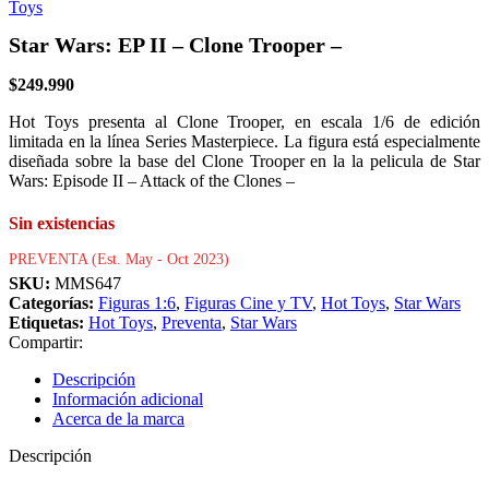
Star Wars: EP II – Clone Trooper –
$
249.990
Hot Toys presenta al Clone Trooper, en escala 1/6 de edición
limitada en la línea Series Masterpiece. La figura está especialmente
diseñada sobre la base del Clone Trooper en la la pelicula de Star
Wars: Episode II – Attack of the Clones –
Sin existencias
PREVENTA (Est. May - Oct 2023)
SKU:
MMS647
Categorías:
Figuras 1:6
,
Figuras Cine y TV
,
Hot Toys
,
Star Wars
Etiquetas:
Hot Toys
,
Preventa
,
Star Wars
Compartir:
Descripción
Información adicional
Acerca de la marca
Descripción