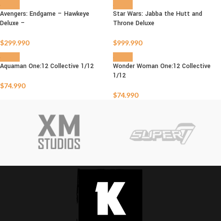
Avengers: Endgame – Hawkeye
Star Wars: Jabba the Hutt and
Deluxe –
Throne Deluxe
AGOTADO
AGOTADO
$
299.990
$
999.990
Aquaman One:12 Collective 1/12
Wonder Woman One:12 Collective
1/12
AGOTADO
AGOTADO
$
74.990
$
74.990