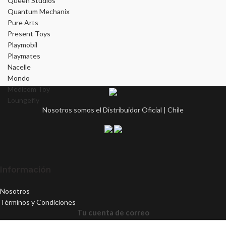
Queen Studios
Quantum Mechanix
Pure Arts
Present Toys
Playmobil
Playmates
Nacelle
Mondo
Medicom Toy
Loungefly
Nosotros somos el Distribuidor Oficial | Chile
Información
Nosotros
Términos y Condiciones
Tu cuenta de correo