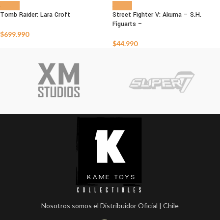
Tomb Raider: Lara Croft
Street Fighter V: Akuma – S.H.
Figuarts –
AGOTADO
AGOTADO
$
699.990
$
44.990
Nosotros somos el Distribuidor Oficial | Chile