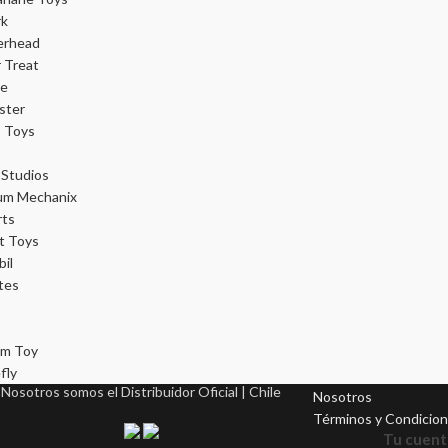
rk
erhead
r Treat
ce
ster
 Toys
Studios
um Mechanix
rts
t Toys
il
tes
m Toy
Información
fly
Nosotros somos el Distribuidor Oficial | Chile
Nosotros
Términos y Condicio
Tu cuent