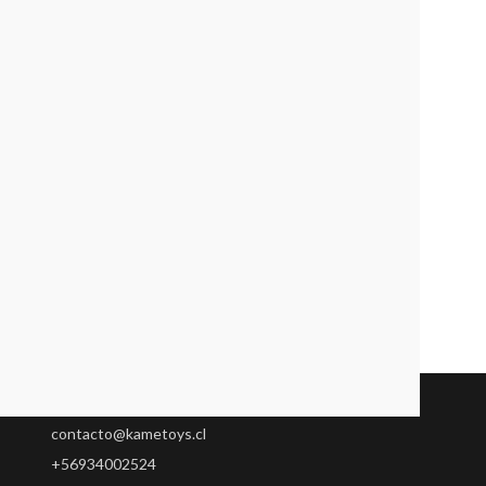
Servicio al Cliente
contacto@kametoys.cl
+56934002524