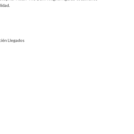
lidad.
cién Llegados