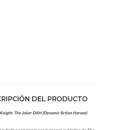
RIPCIÓN DEL PRODUCTO
Knight: The Joker DAH (Dynamic 8ction Heroes)
esculpida a semejanza con la imagen auténtica de The