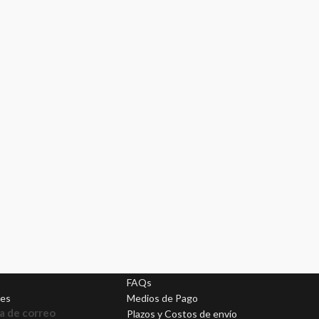
Ayuda
FAQs
nes
Medios de Pago
a de correo
Plazos y Costos de envío