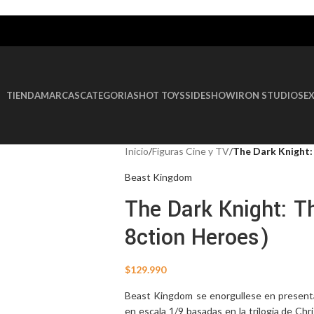
AGOTADO
TIENDA
MARCAS
CATEGORIAS
HOT TOYS
SIDESHOW
IRON STUDIOS
E
Inicio
/
Figuras Cine y TV
/
The Dark Knight:
Beast Kingdom
The Dark Knight: T
8ction Heroes)
$
129.990
Beast Kingdom se enorgullese en presenta
en escala 1/9 basadas en la trilogia de Ch