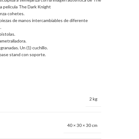
la pelicula The Dark Knight
anza cohetes.
) piezas de manos intercambiables de diferente
.
pistolas.
ametralladora.
 granadas. Un (1) cuchillo.
 base stand con soporte.
2 kg
40 × 30 × 30 cm