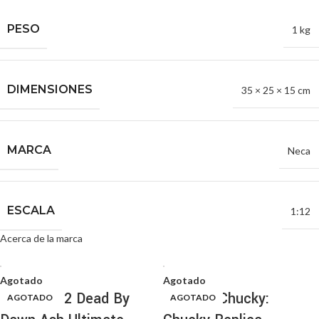
PESO
1 kg
DIMENSIONES
35 × 25 × 15 cm
MARCA
Neca
ESCALA
1:12
Acerca de la marca
Agotado
Agotado
Evil Dead 2 Dead By
Bride of Chucky:
AGOTADO
AGOTADO
AGOTADO
AGOTADO
AGOTADO
AGOTADO
AGOTADO
AGOTADO
AGOTADO
AGOTADO
AGOTADO
AGOTADO