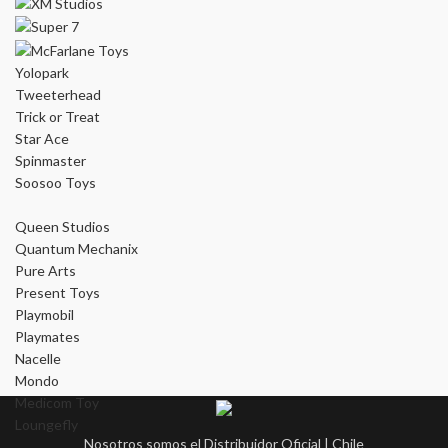
Yolopark
Tweeterhead
Trick or Treat
Star Ace
Spinmaster
Soosoo Toys
Queen Studios
Quantum Mechanix
Pure Arts
Present Toys
Playmobil
Playmates
Nacelle
Mondo
Medicom Toy
Loungefly
Nosotros somos el Distribuidor Oficial | Chile