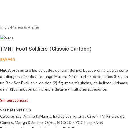
Inicio
/
Manga & Anime
TMNT Foot Soldiers (Classic Cartoon)
$
69.990
NECA presenta a los soldados del clan del pie, b
asado en la clásica seri
de dibujos animados Teenage Mutant Ninja Turtles de los años 80’s,
en
un Box Set Exclusivo de dos (2) figuras articuladas, de la línea Ultimate
de 7″ (18cms), con un increíble detalle y múltiples accesorios.
Sin existencias
SKU:
NTMNT2-3
Categorías:
Anime & Manga
,
Exclusivos
,
Figuras Cine y TV
,
Figuras de
Comics
,
Manga & Anime
,
Otros
,
SDCC & NYCC Exclusivos