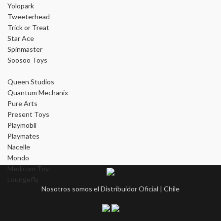
Yolopark
Tweeterhead
Trick or Treat
Star Ace
Spinmaster
Soosoo Toys
Queen Studios
Quantum Mechanix
Pure Arts
Present Toys
Playmobil
Playmates
Nacelle
Mondo
Medicom Toy
Loungefly
Nosotros somos el Distribuidor Oficial | Chile