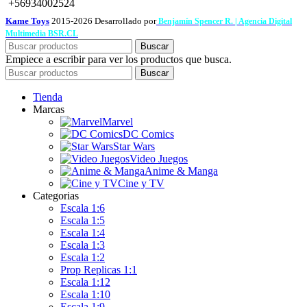
+56934002524
Kame Toys
2015-2026 Desarrollado por
Benjamín Spencer R. | Agencia Digital
Multimedia BSR.CL
Buscar
Empiece a escribir para ver los productos que busca.
Buscar
Tienda
Marcas
Marvel
DC Comics
Star Wars
Video Juegos
Anime & Manga
Cine y TV
Categorias
Escala 1:6
Escala 1:5
Escala 1:4
Escala 1:3
Escala 1:2
Prop Replicas 1:1
Escala 1:12
Escala 1:10
Escala 1:9