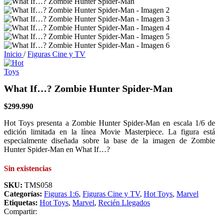
Inicio
/
Figuras Cine y TV
What If…? Zombie Hunter Spider-Man
$
299.990
Hot Toys presenta a Zombie Hunter Spider-Man en escala 1/6 de
edición limitada en la línea Movie Masterpiece. La figura está
especialmente diseñada sobre la base de la imagen de Zombie
Hunter Spider-Man en What If…?
Sin existencias
SKU:
TMS058
Categorías:
Figuras 1:6
,
Figuras Cine y TV
,
Hot Toys
,
Marvel
Etiquetas:
Hot Toys
,
Marvel
,
Recién Llegados
Compartir: