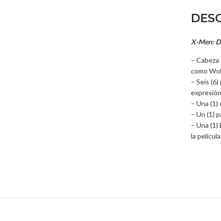
DESC
X-Men: Da
– Cabeza 
como Wolv
– Seis (6
expresión
– Una (1)
– Un (1) 
– Una (1) 
la película