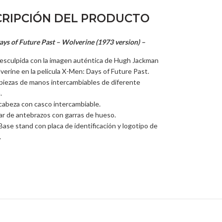
RIPCIÓN DEL PRODUCTO
ys of Future Past – Wolverine (1973 version) –
esculpida con la imagen auténtica de
Hugh Jackman
erine en la pelicula X-Men: Days of Future Past
.
) piezas de manos intercambiables de diferente
.
 cabeza con casco intercambiable.
par de antebrazos con garras de hueso.
Base stand con placa de identificación y logotipo de
.