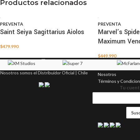
Productos relacionados
PREVENTA
PREVENTA
Saint Seiya Sagittarius Aiolos
Marvel’s Spid
Maximum Ven
$
479.990
$
449.990
Información
Nosotros somos el Distribuidor Oficial | Chile
Nosotros
Términos y Condicio
Tu cuent