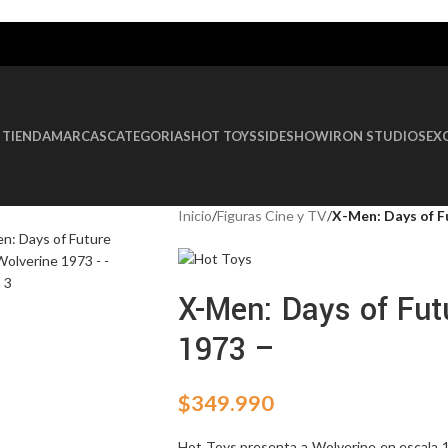
AGOTADO
TIENDA
MARCAS
CATEGORIAS
HOT TOYS
SIDESHOW
IRON STUDIOS
EX
Inicio
/
Figuras Cine y TV
/
X-Men: Days of F
X-Men: Days of Fut
1973 –
$
349.990
Hot Toys presenta a Wolverine en escala 1/