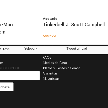
Agotado
er-Man:
Tinkerbell J. Scott Campbell
om
$
449.990
Ayuda
Yolopark
Tweeterhead
FAQs
nes
Medios de Pago
a de correo
Plazos y Costos de envío
Garantías
Mayoristas