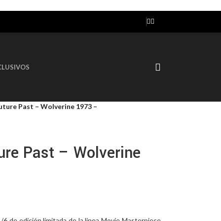
AGOTADO
CLUSIVOS
uture Past – Wolverine 1973 –
ure Past – Wolverine
6 de edición limitada de la linea Movie Masterpiece