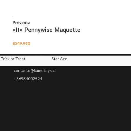
Preventa
«It» Pennywise Maquette
$
349.990
Servicio al Cliente
Trick or Treat
Star Ace
Spinmaster
contacto@kametoys.cl
+56934002524