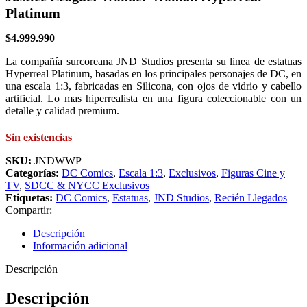
Platinum
$
4.999.990
La compañía surcoreana JND Studios presenta su linea de estatuas
Hyperreal Platinum, basadas en los principales personajes de DC, en
una escala 1:3, fabricadas en Silicona, con ojos de vidrio y cabello
artificial. Lo mas hiperrealista en una figura coleccionable con un
detalle y calidad premium.
Sin existencias
SKU:
JNDWWP
Categorías:
DC Comics
,
Escala 1:3
,
Exclusivos
,
Figuras Cine y
TV
,
SDCC & NYCC Exclusivos
Etiquetas:
DC Comics
,
Estatuas
,
JND Studios
,
Recién Llegados
Compartir:
Descripción
Información adicional
Descripción
Descripción