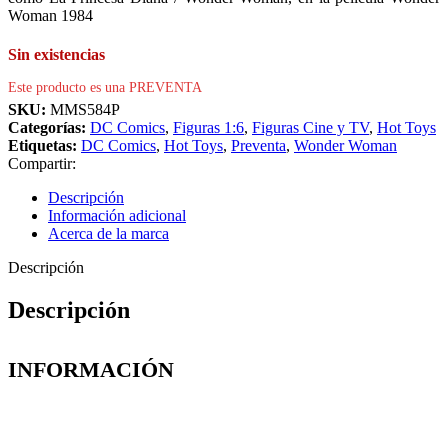
Woman 1984
Sin existencias
Este producto es una PREVENTA
SKU:
MMS584P
Categorías:
DC Comics
,
Figuras 1:6
,
Figuras Cine y TV
,
Hot Toys
Etiquetas:
DC Comics
,
Hot Toys
,
Preventa
,
Wonder Woman
Compartir:
Descripción
Información adicional
Acerca de la marca
Descripción
Descripción
INFORMACIÓN