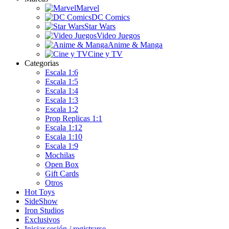
Marvel
DC Comics
Star Wars
Video Juegos
Anime & Manga
Cine y TV
Categorias
Escala 1:6
Escala 1:5
Escala 1:4
Escala 1:3
Escala 1:2
Prop Replicas 1:1
Escala 1:12
Escala 1:10
Escala 1:9
Mochilas
Open Box
Gift Cards
Otros
Hot Toys
SideShow
Iron Studios
Exclusivos
Iniciar sesión / registrarse