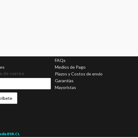
Ayuda
FAQs
nes
Medios de Pago
a de correo
Plazos y Costos de envío
Garantías
Mayoristas
media BSR.CL