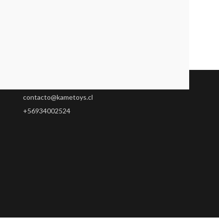
Servicio al Cliente
contacto@kametoys.cl
+56934002524