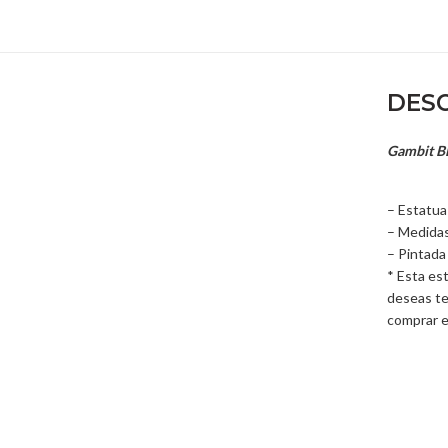
DESC
Gambit BD
– Estatua
– Medidas
– Pintada
* Esta est
deseas te
comprar e