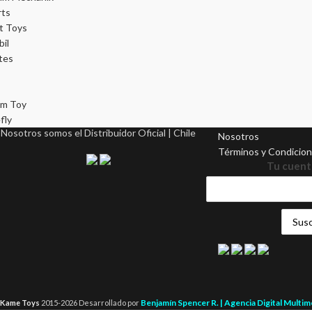
rts
t Toys
il
tes
m Toy
Información
fly
Nosotros somos el Distribuidor Oficial | Chile
Nosotros
Términos y Condicio
Tu cuent
Benjamín Spencer R. | Agencia Digital Multi
Kame Toys
2015-2026 Desarrollado por