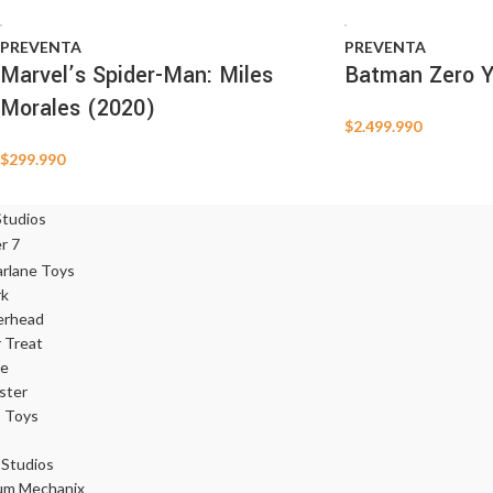
PREVENTA
PREVENTA
Marvel’s Spider-Man: Miles
Batman Zero Y
Morales (2020)
$
2.499.990
$
299.990
rk
erhead
r Treat
ce
ster
 Toys
Studios
um Mechanix