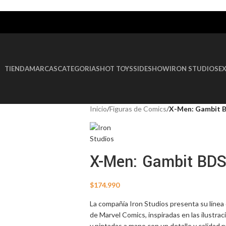
AGOTADO
TIENDA
MARCAS
CATEGORIAS
HOT TOYS
SIDESHOW
IRON STUDIOS
E
Inicio
/
Figuras de Comics
/
X-Men: Gambit B
X-Men: Gambit BDS
$
174.990
La compañía Iron Studios presenta su línea
de Marvel Comics, inspiradas en las ilustra
y pintadas a mano con un detalle y calidad 