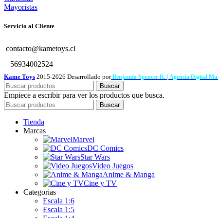
Mayoristas
Servicio al Cliente
contacto@kametoys.cl
+56934002524
Kame Toys
2015-2026 Desarrollado por
Benjamín Spencer R. | Agencia Digital M
Buscar
Empiece a escribir para ver los productos que busca.
Buscar
Tienda
Marcas
Marvel
DC Comics
Star Wars
Video Juegos
Anime & Manga
Cine y TV
Categorias
Escala 1:6
Escala 1:5