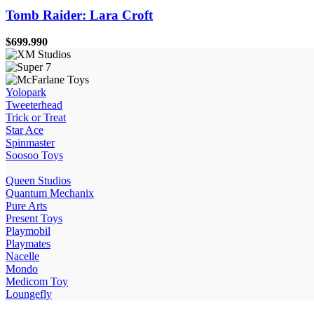
Tomb Raider: Lara Croft
$
699.990
Yolopark
Tweeterhead
Trick or Treat
Star Ace
Spinmaster
Soosoo Toys
Queen Studios
Quantum Mechanix
Pure Arts
Present Toys
Playmobil
Playmates
Nacelle
Mondo
Medicom Toy
Loungefly