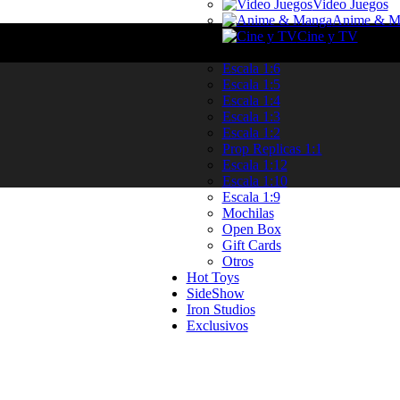
Video Juegos
Anime & M
Cine y TV
Categorias
Escala 1:6
Escala 1:5
Escala 1:4
Escala 1:3
Escala 1:2
Prop Replicas 1:1
Escala 1:12
Escala 1:10
Escala 1:9
Mochilas
Open Box
Gift Cards
Otros
Hot Toys
SideShow
Iron Studios
Exclusivos