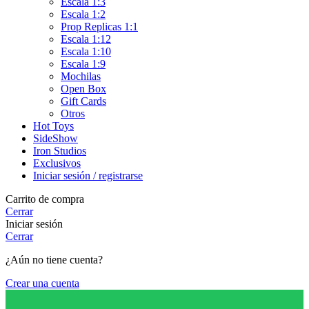
Escala 1:3
Escala 1:2
Prop Replicas 1:1
Escala 1:12
Escala 1:10
Escala 1:9
Mochilas
Open Box
Gift Cards
Otros
Hot Toys
SideShow
Iron Studios
Exclusivos
Iniciar sesión / registrarse
Carrito de compra
Cerrar
Iniciar sesión
Cerrar
¿Aún no tiene cuenta?
Crear una cuenta