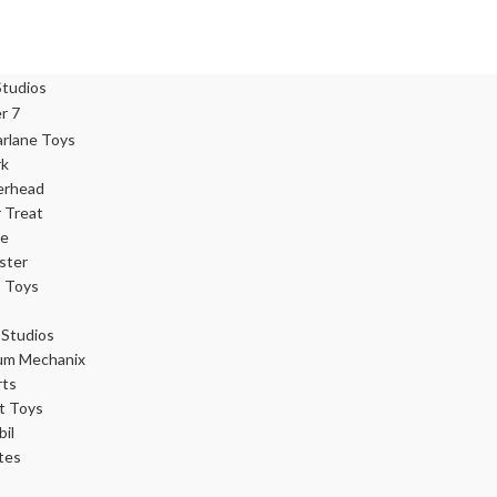
rk
erhead
r Treat
ce
ster
 Toys
Studios
um Mechanix
rts
t Toys
il
tes