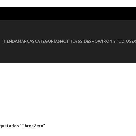
TIENDA
MARCAS
CATEGORIAS
HOT TOYS
SIDESHOW
IRON STUDIOS
E
iquetados “ThreeZero”