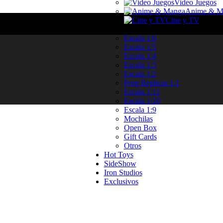
Video Juegos
Anime & M
Cine y TV
Categorias
Escala 1:6
Escala 1:5
Escala 1:4
Escala 1:3
Escala 1:2
Prop Replicas 1:1
Escala 1:12
Escala 1:10
Escala 1:9
Mochilas
Open Box
Gift Cards
Otros
Hot Toys
SideShow
Iron Studios
Exclusivos