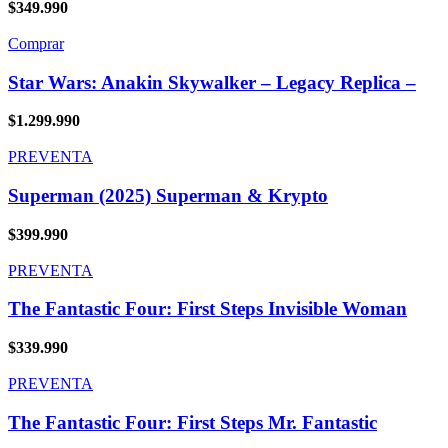
$
349.990
Comprar
Star Wars: Anakin Skywalker – Legacy Replica –
$
1.299.990
PREVENTA
Superman (2025) Superman & Krypto
$
399.990
PREVENTA
The Fantastic Four: First Steps Invisible Woman
$
339.990
PREVENTA
The Fantastic Four: First Steps Mr. Fantastic