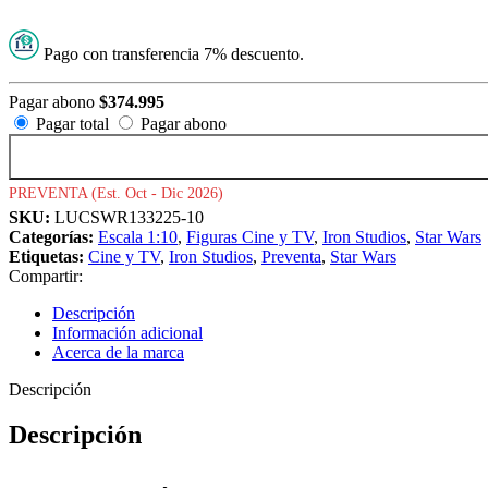
Pago con transferencia 7% descuento.
Pagar abono
$
374.995
Pagar total
Pagar abono
PREVENTA (Est. Oct - Dic 2026)
SKU:
LUCSWR133225-10
Categorías:
Escala 1:10
,
Figuras Cine y TV
,
Iron Studios
,
Star Wars
Etiquetas:
Cine y TV
,
Iron Studios
,
Preventa
,
Star Wars
Compartir:
Descripción
Información adicional
Acerca de la marca
Descripción
Descripción