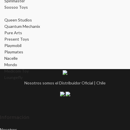
Spinmaster
Soosoo Toys
Queen Studios
Quantum Mechanix
Pure Arts
Present Toys
Playmobil
Playmates
Nacelle
Mondo
Medicom Toy
Loungefly
Nosotros somos el Distribuidor Oficial | Chile
Información
Nosotros