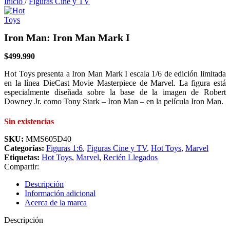
Inicio
/
Figuras Cine y TV
Iron Man: Iron Man Mark I
$
499.990
Hot Toys presenta a Iron Man Mark I escala 1/6 de edición limitada
en la línea DieCast Movie Masterpiece de Marvel. La figura está
especialmente diseñada sobre la base de la imagen de Robert
Downey Jr. como Tony Stark – Iron Man – en la película Iron Man.
Sin existencias
SKU:
MMS605D40
Categorías:
Figuras 1:6
,
Figuras Cine y TV
,
Hot Toys
,
Marvel
Etiquetas:
Hot Toys
,
Marvel
,
Recién Llegados
Compartir:
Descripción
Información adicional
Acerca de la marca
Descripción