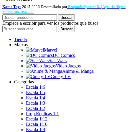
Kame Toys
2015-2026 Desarrollado por
Benjamín Spencer R. | Agencia Digital
Multimedia BSR.CL
Buscar
Empiece a escribir para ver los productos que busca.
Buscar
Tienda
Marcas
Marvel
DC Comics
Star Wars
Video Juegos
Anime & Manga
Cine y TV
Categorias
Escala 1:6
Escala 1:5
Escala 1:4
Escala 1:3
Escala 1:2
Prop Replicas 1:1
Escala 1:12
Escala 1:10
Escala 1:9