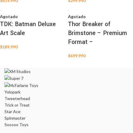
$
619.990
$
299.990
Agotado
Agotado
TDK: Batman Deluxe
Thor Breaker of
Art Scale
Brimstone – Premium
Format –
$
189.990
$
699.990
Yolopark
Tweeterhead
Trick or Treat
Star Ace
Spinmaster
Soosoo Toys