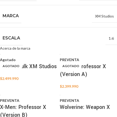
MARCA
XM Studios
ESCALA
1:6
Acerca de la marca
Agotado
PREVENTA
Planet Hulk XM Studios
X-Men: Professor X
AGOTADO
AGOTADO
AGOTADO
AGOTADO
AGOTADO
AGOTADO
AGOTADO
AGOTADO
AGOTADO
AGOTADO
AGOTADO
(Version A)
$
2.499.990
$
2.399.990
PREVENTA
PREVENTA
X-Men: Professor X
Wolverine: Weapon X
(Version B)