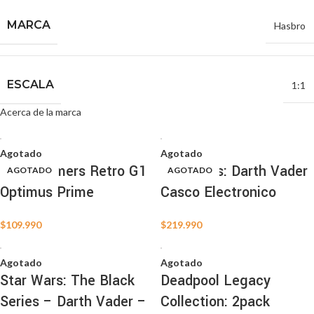
MARCA
Hasbro
ESCALA
1:1
Acerca de la marca
Agotado
Agotado
Transformers Retro G1
Star Wars: Darth Vader
AGOTADO
AGOTADO
AGOTADO
AGOTADO
AGOTADO
AGOTADO
AGOTADO
AGOTADO
AGOTADO
AGOTADO
AGOTADO
AGOTADO
Optimus Prime
Casco Electronico
$
109.990
$
219.990
Agotado
Agotado
Star Wars: The Black
Deadpool Legacy
Series – Darth Vader –
Collection: 2pack