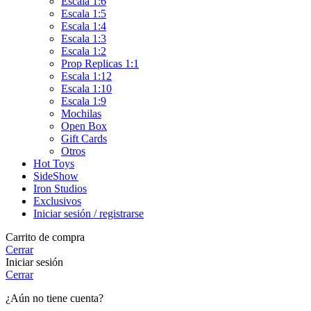
Escala 1:6
Escala 1:5
Escala 1:4
Escala 1:3
Escala 1:2
Prop Replicas 1:1
Escala 1:12
Escala 1:10
Escala 1:9
Mochilas
Open Box
Gift Cards
Otros
Hot Toys
SideShow
Iron Studios
Exclusivos
Iniciar sesión / registrarse
Carrito de compra
Cerrar
Iniciar sesión
Cerrar
¿Aún no tiene cuenta?