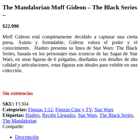
The Mandalorian Moff Gideon – The Black Series
–
$
22.990
Moff Gideon está completamente decidido a capturar una cierta
presa. Astuto y formidable, Gideon valora el poder y el
conocimiento.
Hasbro presenta su linea de Star Wars: The Black
Series, basada en los personajes mas iconicos de las Sagas de Star
Wars, en unas figuras de 6 pulgadas, d
iseñadas con detalles de alta
calidad y articulaciones, estas figuras son ideales para exhibir en una
colección.
Sin existencias
SKU:
F1304
Categorías:
Figuras 1:12
,
Figuras Cine y TV
,
Star Wars
Etiquetas:
Hasbro
,
Recién Llegados
,
Star Wars
,
The Black Series
,
The Mandalorian
Compartir:
Descripción