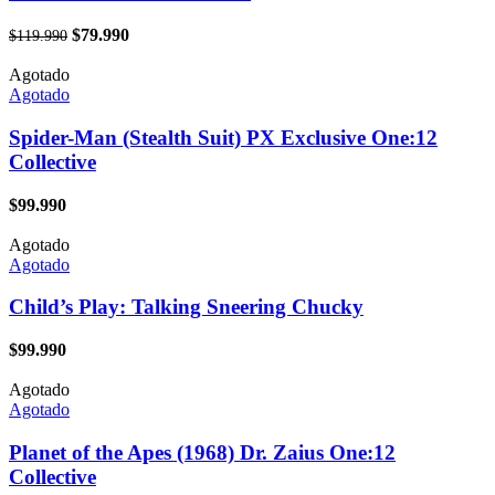
El
El
$
79.990
$
119.990
precio
precio
original
actual
Agotado
era:
es:
Agotado
$119.990.
$79.990.
Spider-Man (Stealth Suit) PX Exclusive One:12
Collective
$
99.990
Agotado
Agotado
Child’s Play: Talking Sneering Chucky
$
99.990
Agotado
Agotado
Planet of the Apes (1968) Dr. Zaius One:12
Collective